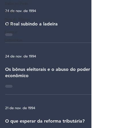
Todos os Posts
24 de nov. de 1994
Artigos
Blog do Marcos
O Real subindo a ladeira
Cintra
Eventos
Entrevistas
24 de nov. de 1994
Os bônus eleitorais e o abuso do poder
econômico
21 de nov. de 1994
O que esperar da reforma tributária?