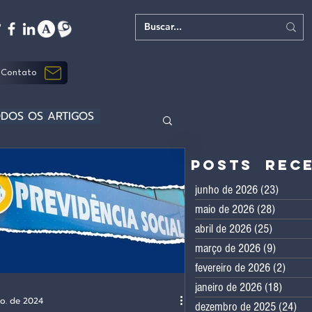
Contato
DOS OS ARTIGOS
Posts rec
junho de 2026
(23)
23 post
maio de 2026
(28)
28 post
abril de 2026
(25)
25 posts
março de 2026
(9)
9 posts
fevereiro de 2026
(2)
2 pos
janeiro de 2026
(18)
18 pos
go. de 2024
dezembro de 2025
(24)
24 