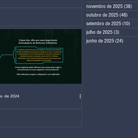
novembro de 2025
(38)
38
 a Previdência quebrar?
outubro de 2025
(48)
48 po
setembro de 2025
(10)
10 
julho de 2025
(3)
3 posts
junho de 2025
(24)
24 post
go. de 2024
ributário