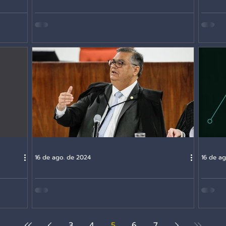
Valdemar ganhou …diz Bolsonaro
Deixar
16 de ago. de 2024
16 de a
Mercadores de projetos
Fake t
3
4
5
6
7