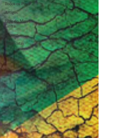
Todos os Posts
Artigos
Blog do Marcos
Cintra
Eventos
Entrevistas