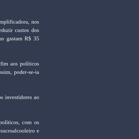
uzir custos dos 
sas gastam R$ 35 
sim, poder-se-ia 
ucroalcooleiro e 