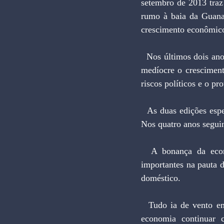
setembro de 2013 traz
rumo à baia da Guanab
crescimento econômico
  Nos últimos dois anos, a revista britânica já vinha adotando um tom mais cauteloso. Classificou de 
medíocre o cresciment
riscos políticos e o p
  As duas edições espelham a realidade. O país cresceu, em média, 4,8% anuais entre 2004 e 2008. 
Nos quatro anos seguin
  A bonança da economia brasileira entre 2004 e 2008 ocorreu pela valorização de produtos 
importantes na pauta d
doméstico.
  Tudo ia de vento em popa e ao governo cabia aproveitar o momento e promover ajustes para a 
economia continuar c