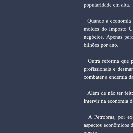
popularidade em alta.
  Quando a economia ia bem, seria a hora de investir em uma reforma tributária simplificadora, nos 
moldes do Imposto Ún
negócios. Apenas para
bilhões por ano.
  Outra reforma que poderia ter avançado é a política, tendo como diretrizes dar fim aos políticos 
profissionais e desma
combater a endemia da
  Além de não ter feito as reformas estruturais, o governo gerou insegurança para os investidores ao 
intervir na economia d
  A Petrobras, por exemplo, foi fragilizada por decisões tomadas nos gabinetes políticos, com os 
aspectos econômicos d