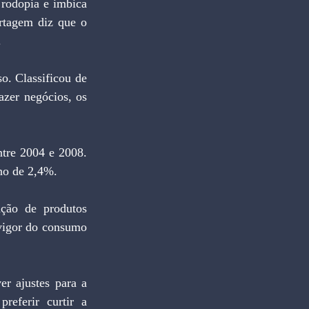
rodopia e imbica 
rtagem diz que o 
.
zer negócios, os 
rno de 2,4%.
vigor do consumo 
eferir curtir a 