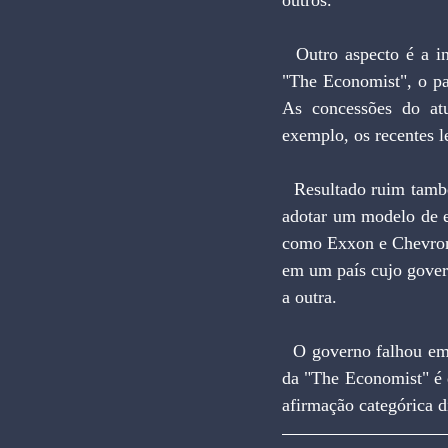
outros.
  Outro aspecto é a ineficácia nas ações para expansão e manutenção da infraestrutura. Segundo a 
"The Economist", o pa
As concessões do atu
exemplo, os recentes l
  Resultado ruim também ocorreu no leilão do campo de Libra, do pré-sal. O governo não consegue 
adotar um modelo de e
como Exxon e Chevron 
em um país cujo gover
a outra.
  O governo falhou em várias frentes, e o crescimento minguou. O ponto a ser contestado na matéria 
da "The Economist" é q
afirmação categórica d