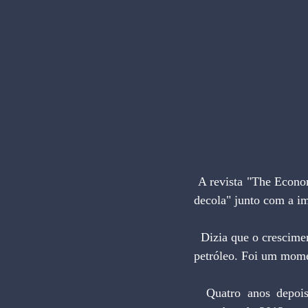
 A revista "The Economist" estampou na capa de sua edição de novembro de 2009 o título "O Brasil 
decola" junto com a i
  Dizia que o crescimento da economia brasileira de 5% ao ano iria acelerar com as novas reservas de 
petróleo. Foi um momen
  Quatro anos depois, a "The Economist" voltou a retratar a economia brasileira. A edição de 