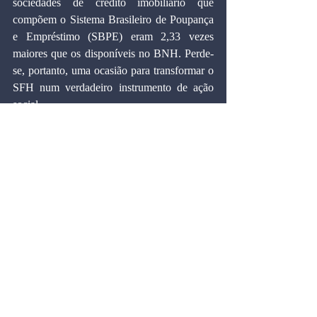
sociedades de crédito imobiliário que 
compõem o Sistema Brasileiro de Poupança 
e Empréstimo (SBPE) eram 2,33 vezes 
maiores que os disponíveis no BNH. Perde-
se, portanto, uma ocasião para transformar o 
SFH num verdadeiro instrumento de ação 
social.
MARCOS CINTRA CAVALCANTI DE 
ALBUQUERQUE, Doutor em Economia 
pela Universidade de Harvard (EUA), 
professor da Fundação Getulio Vargas (SP) e 