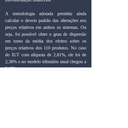
A metodologia adotada permitiu ainda 
calcular o desvio padrão das alterações nos 
preços relativos em ambos os sistemas. Ou 
seja, foi possível obter o grau de dispersão 
em torno da média dos efeitos sobre os 
preços relativos dos 110 produtos. No caso 
do IUT com alíquota de 2,81%, ele foi de 
2,38% e no modelo tributário atual chegou a 
5,67%.
A alíquota de 2,81% para o IUT é estimada 
para substituir impostos cujo montante da 
arrecadação equivale a 27% do PIB. Porém 
os quatro impostos considerados na 
simulação (ICMS, IPI, ISS e INSS patronal) 
arrecadam apenas 10,86% do PIB. Para 
tornar a comparação mais precisa, o imposto 