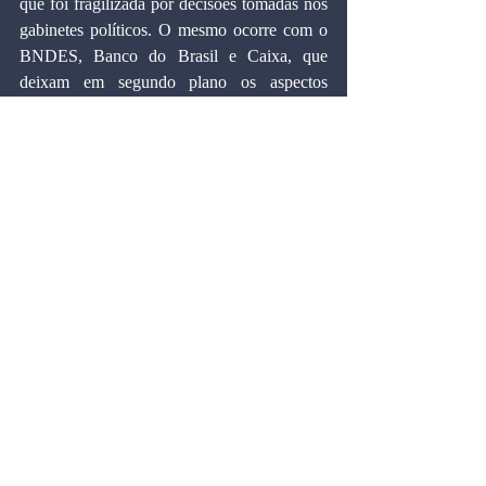
que foi fragilizada por decisões tomadas nos 
gabinetes políticos. O mesmo ocorre com o 
BNDES, Banco do Brasil e Caixa, que 
deixam em segundo plano os aspectos 
econômicos na tomada de decisão. O 
desempenho da economia é cada vez mais 
pífio e não deve mudar no próximo ano. O 
governo ainda se segura em termos de 
popularidade por conta do mercado de 
trabalho. Mas, isso tem hora para acabar.
Talvez a ideia seja levar tudo como está até 
as eleições. O problema é que isso vai exigir 
ajustes mais penosos mais à frente e o país 
vai pagar um preço muito alto, sobretudo os 
trabalhadores, que hoje mantêm os bons 
índices de aprovação do governo.
Artigos