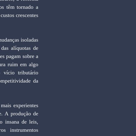
os têm tornado a 
ustos crescentes 
udanças isoladas 
das alíquotas de 
es pagam sobre a 
ura ruim em algo 
ício tributário 
mpetitividade da 
 mais experientes 
e. A produção de 
 insana de leis, 
os instrumentos 