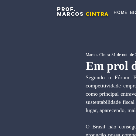
PROF.
HOME
BI
MARCOS
CINTRA
Marcos Cintra
31 de out. de
Em prol 
Segundo o Fórum Ec
competitividade empre
como principal entrave
sustentabilidade fisca
lugar, aparecendo, mai
O Brasil não consegu
produção possa compet