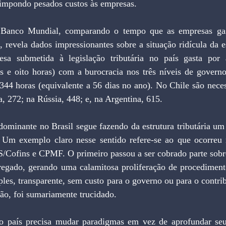
 impondo pesados custos às empresas.
Banco Mundial, comparando o tempo que as empresas gast
 revela dados impressionantes sobre a situação ridícula da est
esa submetida à legislação tributária no país gasta por 
as e oito horas) com a burocracia nos três níveis de governo
44 horas (equivalente a 56 dias no ano). No Chile são necess
a, 272; na Rússia, 448; e, na Argentina, 615.
dominante no Brasil segue fazendo da estrutura tributária um
. Um exemplo claro nesse sentido refere-se ao que ocorreu 
S/Cofins e CPMF. O primeiro passou a ser cobrado parte sobre
regado, gerando uma calamitosa proliferação de procedimentos
les, transparente, sem custo para o governo ou para o contrib
ão, foi sumariamente trucidado.
 o país precisa mudar paradigmas em vez de aprofundar seu