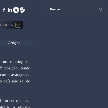
Contato
Artigos
 no ranking de 
ª posição, tendo 
, como avanços na 
 país não sai do 
l forma que sua 
rário, a reforma 