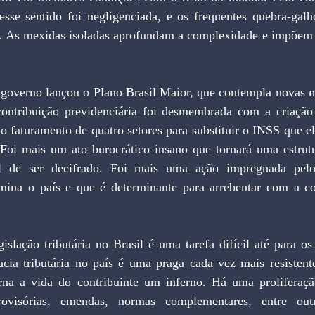
nesse sentido foi negligenciada, e os frequentes quebra-galh
or. As mexidas isoladas aprofundam a complexidade e impõem c
o governo lançou o Plano Brasil Maior, que contempla novas m
 contribuição previdenciária foi desmembrada com a criação 
 faturamento de quatro setores para substituir o INSS que el
Foi mais um ato burocrático insano que tornará uma estrut
l de ser decifrado. Foi mais uma ação impregnada pelo v
mina o país e que é determinante para arrebentar com a co
islação tributária no Brasil é uma tarefa difícil até para os
racia tributária no país é uma praga cada vez mais resistent
rna a vida do contribuinte um inferno. Há uma proliferação
rovisórias, emendas, normas complementares, entre outr