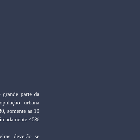
 grande parte da 
pulação urbana 
0, somente as 10 
oximadamente 45% 
iras deverão se 