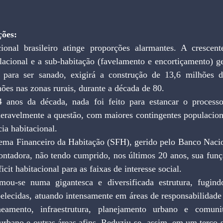
ções:
cional brasileiro atinge proporções alarmantes. A crescent
acional e a sub-habitação (favelamento e encortiçamento) ge
, para ser sanado, exigirá a construção de 13,6 milhões d
hões nas zonas rurais, durante a década de 80.
 anos da década, nada foi feito para estancar o processo.
deravelmente a questão, com maiores contingentes populacion
ia habitacional.
tema Financeiro da Habitação (SFH), gerido pelo Banco Nacio
ntadora, não tendo cumprido, nos últimos 20 anos, sua funçã
ficit habitacional para as faixas de interesse social.
ou-se numa gigantesca e diversificada estrutura, fugind
belecidas, atuando intensamente em áreas de responsabilidade
amento, infraestrutura, planejamento urbano e comunitár
rbano e outras áreas afins. Reduziu-se, assim, em um terço s