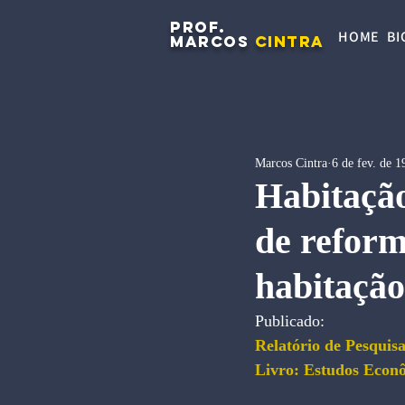
PROF.
HOME
BI
MARCOS
CINTRA
Marcos Cintra
6 de fev. de 1
Habitação
de reform
habitação
Publicado:
Relatório de Pesquisa
Livro: Estudos Econ