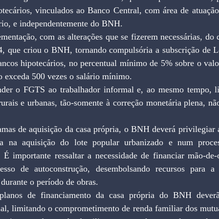
tecários, vinculados ao Banco Central, com área de atuação 
rio, e independentemente do BNH.
mentação, com as alterações que se fizerem necessárias, do d
, que criou o BNH, tornando compulsória a subscrição de Let
ncos hipotecários, no percentual mínimo de 5% sobre o valor
io exceda 500 vezes o salário mínimo.
nder o FGTS ao trabalhador informal e, ao mesmo tempo, lim
rurais e urbanas, tão-somente à correção monetária plena, nã
mas de aquisição da casa própria, o BNH deverá privilegiar a
da na aquisição do lote popular urbanizado e num proces
 É importante ressaltar a necessidade de financiar mão-de-o
cesso de autoconstrução, desembolsando recursos para a
 durante o período de obras.
planos de financiamento da casa própria do BNH deverão
ial, limitando o comprometimento de renda familiar dos mutuá