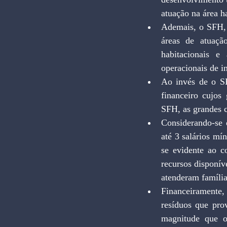
atuação na área h
Ademais, o SFH, 
áreas de atuaçã
habitacionais e 
operacionais de in
Ao invés de o SF
financeiro cujos
SFH, as grandes c
Considerando-se q
até 3 salários m
se evidente ao c
recursos disponív
atenderam famílias
Financeiramente,
resíduos que pro
magnitude que o