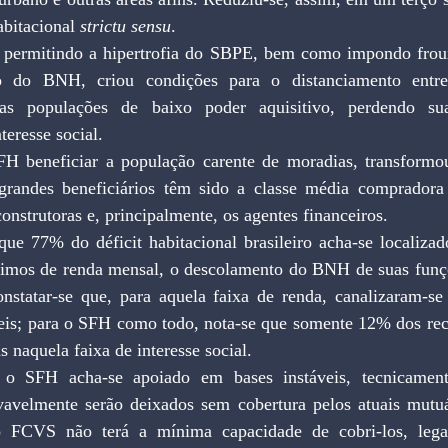
abitacional 
strictu sensu
.
permitindo a hipertrofia do SBPE, bem como impondo frouxo
o do BNH, criou condições para o distanciamento entre
as populações de baixo poder aquisitivo, perdendo suas 
teresse social.
H beneficiar a população carente de moradias, transformou
 grandes beneficiários têm sido a classe média compradora
onstrutoras e, principalmente, os agentes financeiros.
ue 77% do déficit habitacional brasileiro acha-se localizado
ínimos de renda mensal, o descolamento do BNH de suas funçõ
onstatar-se que, para aquela faixa de renda, canalizaram-se
eis; para o SFH como todo, nota-se que somente 12% dos recu
 naquela faixa de interesse social.
 o SFH acha-se apoiado em bases instáveis, tecnicamente
vavelmente serão deixados sem cobertura pelos atuais mutuár
 FCVS não terá a mínima capacidade de cobri-los, lega