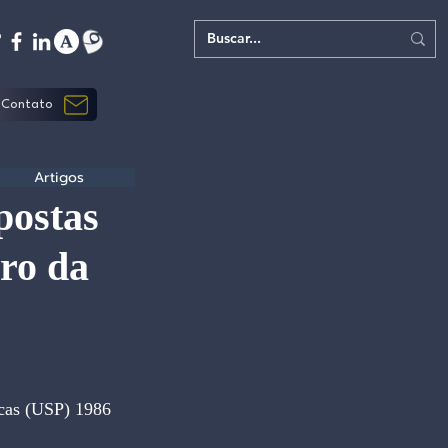
Contato
Artigos
postas
iro da
icas (USP) 1986