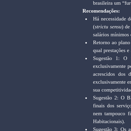
brasileira um “fu
Recomendações:
Há necessidade de
(
strictu sensu
) de
salários mínimos
Retorno ao plano 
qual prestações e
Sugestão 1: O f
exclusivamente p
acrescidos dos d
exclusivamente em
sua competitivida
Sugestão 2: O BN
finais dos serviç
nem tampouco fin
Habitacionais).
Sugestão 3: Os a