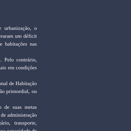
e urbanização, o 
raram um déficit 
e habitações nas 
 Pelo contrário, 
ais em condições 
nal de Habitação 
o primordial, ou 
o de suas metas 
 de administração 
io, transporte, 
ua capacidade de 