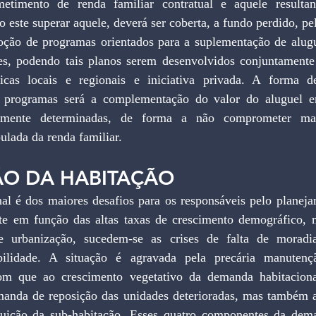
etimento de renda familiar contratual e aquele resultan
o este superar aquele, deverá ser coberta, a fundo perdido, pe
oção de programas orientados para a suplementação de alugue
res, podendo tais planos serem desenvolvidos conjuntamente 
icas locais e regionais e iniciativa privada. A forma d
es programas será a complementação do valor do aluguel 
iamente determinadas, de forma a não comprometer m
ulada da renda familiar.
ÃO DA HABITAÇÃO
al é dos maiores desafios para os responsáveis pelo planej
te em função das altas taxas de crescimento demográfico,
e urbanização, sucedem-se as crises de falta de moradi
bilidade. A situação é agravada pela precária manutenç
com que ao crescimento vegetativo da demanda habitacion
anda de reposição das unidades deterioradas, mas também a
tuição da sub-habitação. Esses quatro componentes da dema