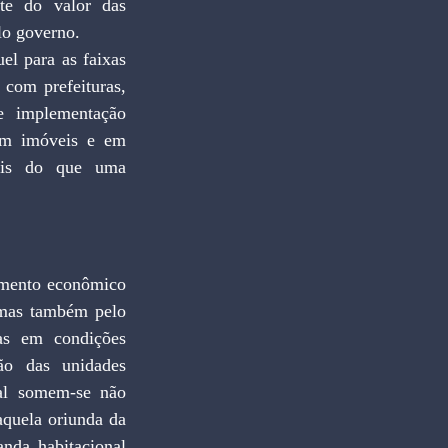
te do valor das 
lo governo.
l para as faixas 
com prefeituras, 
e implementação 
em imóveis e em 
ais do que uma 
amento econômico 
 mas também pelo 
as em condições 
ão das unidades 
al somem-se não 
quela oriunda da 
nda habitacional 