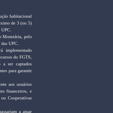
ção habitacional 
áximo de 3 (ou 5) 
0 UPC.
 Monetária, pelo 
o das UPC.
rá implementado 
ecursos do FGTS, 
 a ser captados 
es para garantir 
nte aos usuários 
s financeiros, e 
ou Cooperativas 
ssariam a atuar 