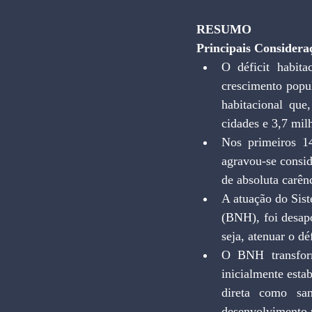
RESUMO
Principais Considera
O déficit habita
crescimento popul
habitacional que
cidades e 3,7 mil
Nos primeiros 14
agravou-se consi
de absoluta carênc
A atuação do Sis
(BNH), foi desapo
seja, atenuar o dé
O BNH transform
inicialmente esta
direta como sane
desenvolvimento u