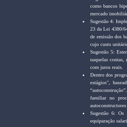
como bancos hipo
mercado imobiliá
Sugestão 4: Imple
23 da Lei 4380/64
de emissão dos ba
cujo custo unitár
Sugestão 5: Este
naquelas contas, 
com juros reais.
Dentro dos progra
estágios", basea
“autoconstrução”.
familiar no pro
autoconstructores
Sugestão 6: Os 
equiparação salar