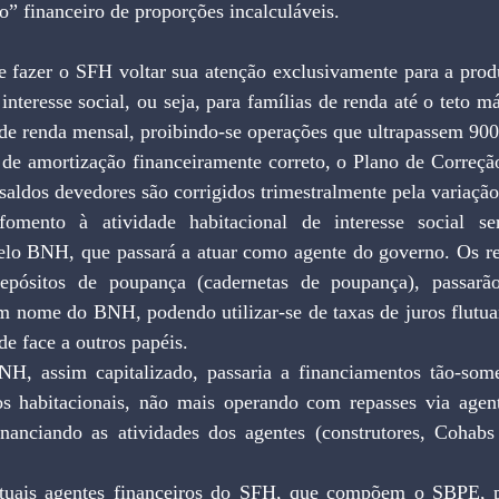
ro” financeiro de proporções incalculáveis.
 fazer o SFH voltar sua atenção exclusivamente para a produ
 interesse social, ou seja, para famílias de renda até o teto m
 de renda mensal, proibindo-se operações que ultrapassem 90
de amortização financeiramente correto, o Plano de Correção
 saldos devedores são corrigidos trimestralmente pela variaçã
omento à atividade habitacional de interesse social se
elo BNH, que passará a atuar como agente do governo. Os r
epósitos de poupança (cadernetas de poupança), passarão
 nome do BNH, podendo utilizar-se de taxas de juros flutuant
de face a outros papéis.
H, assim capitalizado, passaria a financiamentos tão-some
os habitacionais, não mais operando com repasses via agente
anciando as atividades dos agentes (construtores, Cohabs 
tuais agentes financeiros do SFH, que compõem o SBPE, pa