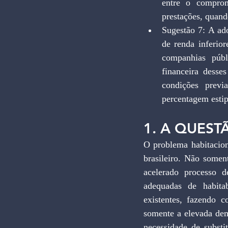
entre o comprom
prestações, quand
Sugestão 7: A ad
de renda inferio
companhias públ
financeira dess
condições prev
percentagem estip
1. A QUEST
O problema habitacion
brasileiro. Não somen
acelerado processo d
adequadas de habita
existentes, fazendo 
somente a elevada dem
necessidade de substi