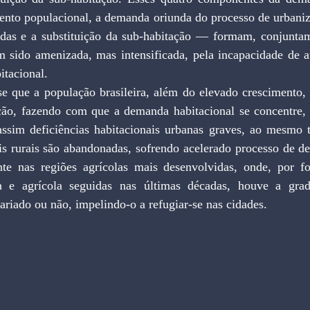
ento populacional, a demanda oriunda do processo de urbaniza
adas e a substituição da sub-habitação — formam, conjunta
m sido amenizada, mas intensificada, pela incapacidade de a
itacional.
-se que a população brasileira, além do elevado crescimento,
ção, fazendo com que a demanda habitacional se concentre, 
ssim deficiências habitacionais urbanas graves, ao mesmo
is rurais são abandonadas, sofrendo acelerado processo de det
nte nas regiões agrícolas mais desenvolvidas, onde, por for
ta e agrícola seguidas nas últimas décadas, houve a grad
lariado ou não, impelindo-o a refugiar-se nas cidades.