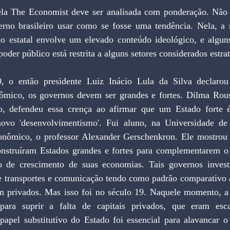
la The Economist deve ser analisada com ponderação. Não d
rno brasileiro usar como se fosse uma tendência. Nela, a re
ão estatal envolve um elevado conteúdo ideológico, e alguns
poder público está restrita a alguns setores considerados estra
, o então presidente Luiz Inácio Lula da Silva declarou 
mico, os governos devem ser grandes e fortes. Dilma Rouss
o, defendeu essa crença ao afirmar que um Estado forte é
novo 'desenvolvimentismo'. Fui aluno, na Universidade de
onômico, o professor Alexander Gerschenkron. Ele mostrou
struíram Estados grandes e fortes para complementarem o 
o de crescimento de suas economias. Tais governos invest
de transportes e comunicação tendo como padrão comparativo a
am privados. Mas isso foi no século 19. Naquele momento, a 
 para suprir a falta de capitais privados, que eram esc
 papel substitutivo do Estado foi essencial para alavancar o