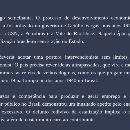
lgo semelhante. O processo de desenvolvimento econômi
reta foi utilizado no governo de Getúlio Vargas, nos anos 19
 a CSN, a Petrobras e a Vale do Rio Doce. Naquela época, 
alização brasileira sem a ação do Estado.
everia adotar uma postura intervencionista sem limites,
omist. O país precisa rever ideias ultrapassadas, que vira e m
e burocratas reféns de velhos dogmas, como os que pregam um
culo 19 na Europa ou dos anos 1940 no Brasil.
sos e competência para produzir e gerar emprego é o 
r público no Brasil demonstrou um inusitado apetite pelo end
 excessivo. O defunto redivivo da estatização implica o r
s, além de custar muito caro ao contribuinte.