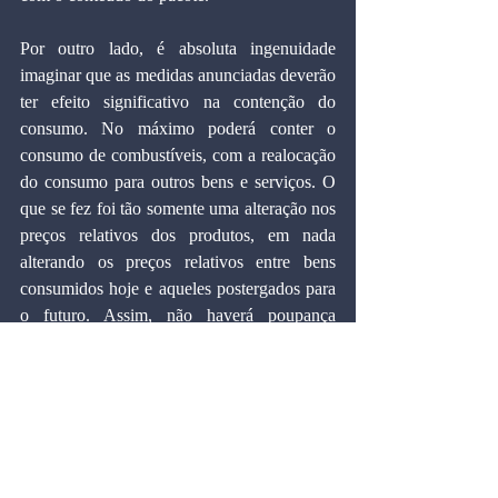
Por outro lado, é absoluta ingenuidade 
imaginar que as medidas anunciadas deverão 
ter efeito significativo na contenção do 
consumo. No máximo poderá conter o 
consumo de combustíveis, com a realocação 
do consumo para outros bens e serviços. O 
que se fez foi tão somente uma alteração nos 
preços relativos dos produtos, em nada 
alterando os preços relativos entre bens 
consumidos hoje e aqueles postergados para 
o futuro. Assim, não haverá poupança 
adicional, mas tão somente a transferência de 
parte dela para o governo. Além disso, 
poderá haver um aumento no consumo de 
bens e serviços internos como reflexo da 
elevação de preços de viagens ao exterior.