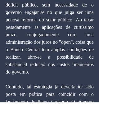
déficit público, sem necessidade de o 
governo engajar-se no que julga ser uma 
penosa reforma do setor público. Ao taxar 
pesadamente as aplicações de curtíssimo 
prazo, conjugadamente com uma 
administração dos juros no "open", coisa que 
o Banco Central tem amplas condições de 
realizar, abre-se a possibilidade de 
substancial redução nos custos financeiros 
do governo.
Contudo, tal estratégia já deveria ter sido 
posta em prática para coincidir com o 
lançamento do Plano Cruzado. O governo 
atrasou-se demais para atuar nos mercados 
financeiros, pois houve, anteriormente, um 
equívoco fatal: as autoridades esperavam que 
os depósitos nas cadernetas de poupança 
iriam aumentar exclusivamente. Como 40% 