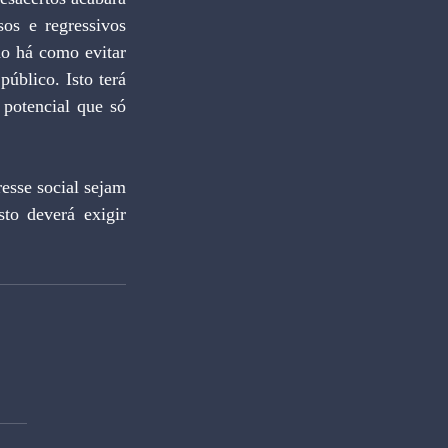
s e regressivos 
ão há como evitar 
blico. Isto terá 
potencial que só 
esse social sejam 
to deverá exigir 