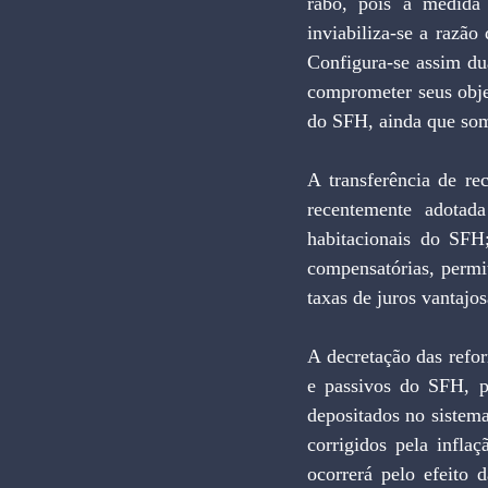
rabo, pois à medida
inviabiliza-se a razã
Configura-se assim du
comprometer seus objet
do SFH, ainda que som
A transferência de re
recentemente adotada
habitacionais do SFH;
compensatórias, permi
taxas de juros vantajo
A decretação das refo
e passivos do SFH, po
depositados no sistem
corrigidos pela infla
ocorrerá pelo efeito 