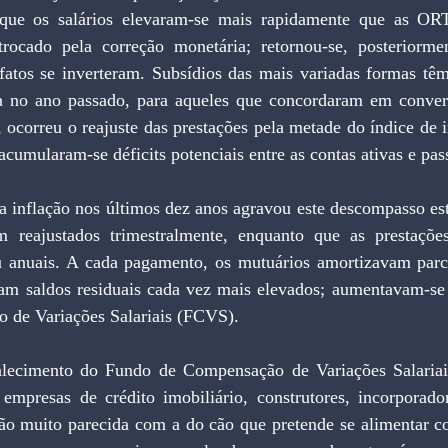
que os salários elevaram-se mais rapidamente que as ORT
 trocado pela correção monetária; retornou-se, posteriorment
 fatos se inverteram. Subsídios das mais variadas formas têm
a no ano passado, para aqueles que concordaram em converte
, ocorreu o reajuste das prestações pela metade do índice de 
acumularam-se déficits potenciais entre as contas ativas e pas
a inflação nos últimos dez anos agravou este descompasso estr
m reajustados trimestralmente, enquanto que as prestaçõ
u anuais. A cada pagamento, os mutuários amortizavam parce
am saldos residuais cada vez mais elevados; aumentavam-se 
 de Variações Salariais (FCVS).
lecimento do Fundo de Compensação de Variações Salariais
empresas de crédito imobiliário, construtores, incorporadore
ão muito parecida com a do cão que pretende se alimentar c