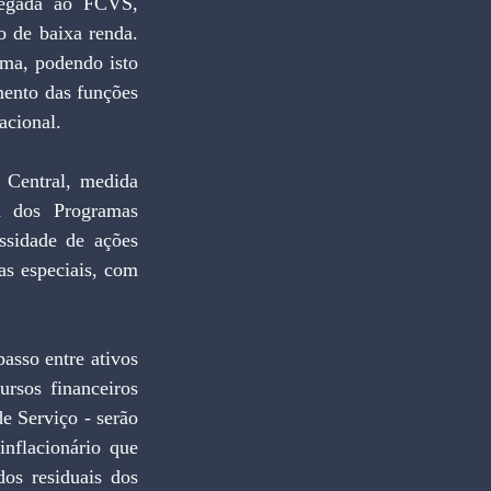
egada ao FCVS, 
 de baixa renda. 
ma, podendo isto 
mento das funções 
acional. 
 Central, medida 
a dos Programas 
ssidade de ações 
s especiais, com 
sso entre ativos 
rsos financeiros 
 Serviço - serão 
nflacionário que 
os residuais dos 