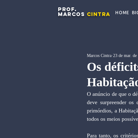
PROF.
HOME
BI
MARCOS
CINTRA
Marcos Cintra
23 de mar. de
Os défici
Habitaçã
O anúncio de que o déf
deve surpreender os q
primórdios, a Habitaç
todos os meios possíve
Para tanto, os critéri