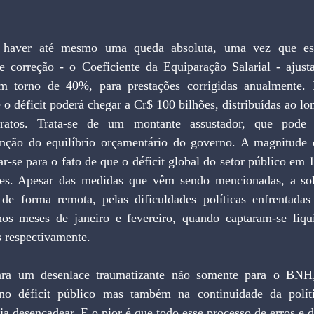
 haver até mesmo uma queda absoluta, uma vez que est
e correção - o Coeficiente da Equiparação Salarial - ajusta
m torno de 40%, para prestações corrigidas anualmente. F
 o déficit poderá chegar a Cr$ 100 bilhões, distribuídas ao lo
ratos. Trata-se de um montante assustador, que pode 
enção do equilíbrio orçamentário do governo. A magnitude 
ar-se para o fato de que o déficit global do setor público em 
es. Apesar das medidas que vêm sendo mencionadas, a solu
de forma remota, pelas dificuldades políticas enfrentadas
nos meses de janeiro e fevereiro, quando captaram-se liqu
s respectivamente. 
ara um desenlace traumatizante não somente para o BNH,
no déficit público mas também na continuidade da políti
ja desencadear. E o pior é que todo esse processo de erros e d