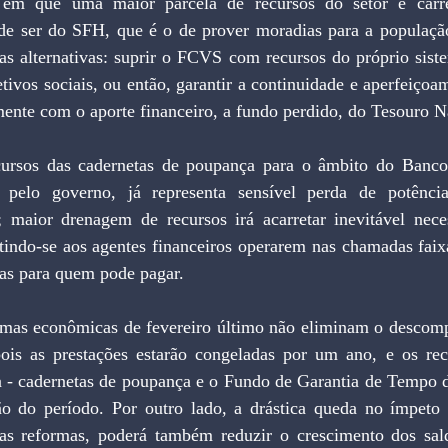
 em que uma maior parcela de recursos do setor é carr
o de ser do SFH, que é o de prover moradias para a população
as alternativas: suprir o FCVS com recursos do próprio siste
ivos sociais, ou então, garantir a continuidade e aperfeiçoa
ente com o aporte financeiro, a fundo perdido, do Tesouro N
cursos das cadernetas de poupança para o âmbito do Banco
 pelo governo, já representa sensível perda de potênci
 maior drenagem de recursos irá acarretar inevitável nece
tindo-se aos agentes financeiros operarem nas chamadas faixa
sas para quem pode pagar.
rmas econômicas de fevereiro último não eliminam o descompa
is as prestações estarão congeladas por um ano, e os recu
a - cadernetas de poupança e o Fundo de Garantia de Tempo de
ção do período. Por outro lado, a drástica queda no ímpeto i
das reformas, poderá também reduzir o crescimento dos sald