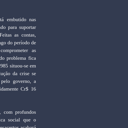
á embutido nas 
do para suportar 
eitas as contas, 
ngo do período de 
comprometer as 
do problema fica 
1985 situou-se em 
ção da crise se 
 pelo governo, a 
idamente Cr$ 16 
 com profundos 
ca social que o 
esacertos acabará 