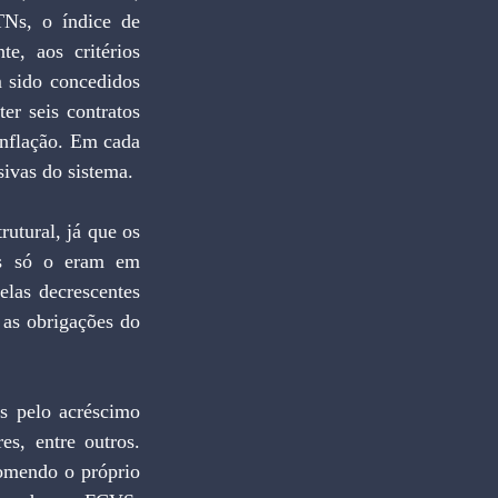
Ns, o índice de 
e, aos critérios 
 sido concedidos 
r seis contratos 
inflação. Em cada 
sivas do sistema. 
utural, já que os 
es só o eram em 
las decrescentes 
as obrigações do 
 pelo acréscimo 
s, entre outros. 
omendo o próprio 