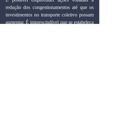
redução dos congestionamentos até que os 
investimentos no transporte coletivo possam 
aumentar. É imprescindível que se estabeleça 
um conjunto de ações de curto, médio e 
longo prazo para aliviar o custo imposto 
pelos congestionamentos à sociedade.
É PRECISO REVASCULARIZAR O 
TRÂNSITO PAULISTANO. BASTA CRIAR 
UM SISTEMA DE CIRCULAÇÃO 
INTEGRADO, DESCONCENTRANDO 
FLUXOS, RETIRANDO OS CARROS DAS 
ARTÉRIAS CONGESTIONADAS E 
APROVEITANDO MELHOR AS VIAS.
AÇÕES PARA AMENIZAR O 
TRÂNSITO E DIMINUIR SEU CUSTO 
EM SÃO PAULO: