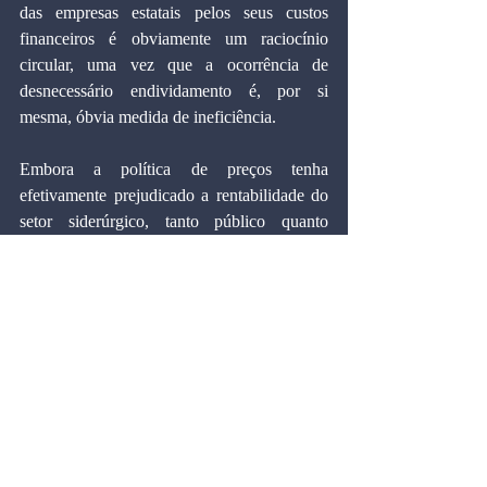
das empresas estatais pelos seus custos 
financeiros é obviamente um raciocínio 
circular, uma vez que a ocorrência de 
desnecessário endividamento é, por si 
mesma, óbvia medida de ineficiência.
Embora a política de preços tenha 
efetivamente prejudicado a rentabilidade do 
setor siderúrgico, tanto público quanto 
privado, permanecem diferenças que exigem 
outras justificativas para se provar que o 
governo não é diferente do setor privado, 
quando se trata de eficiência econômica.