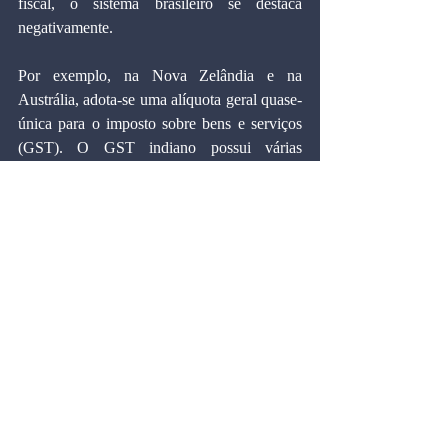
fiscal, o sistema brasileiro se destaca 
negativamente.
Por exemplo, na Nova Zelândia e na 
Austrália, adota-se uma alíquota geral quase-
única para o imposto sobre bens e serviços 
(GST). O GST indiano possui várias 
alíquotas que variam de acordo com o tipo 
de bem ou serviço. As principais alíquotas 
são 0%, 5%, 12%, 18% e 28%.Além dessas 
alíquotas principais, existem também 
alíquotas especiais para itens específicos, 
como ouro e pedras preciosas, que são 
tributados a 3%, e itens de luxo e produtos 
não essenciais, que podem ter uma sobretaxa 
adicional. Essa estrutura de múltiplas 
alíquotas visa acomodar as diferentes 
necessidades econômicas e sociais do país, 
mas também pode complicar a administração 