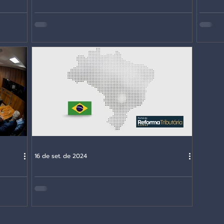
ntura
O que é neutralidade: a importância da
Impost
décadas
alíquota única e universal
realid
16 de set. de 2024
os, e a
A EC 132/2023 agride a autonomia
tributária dos entes federados