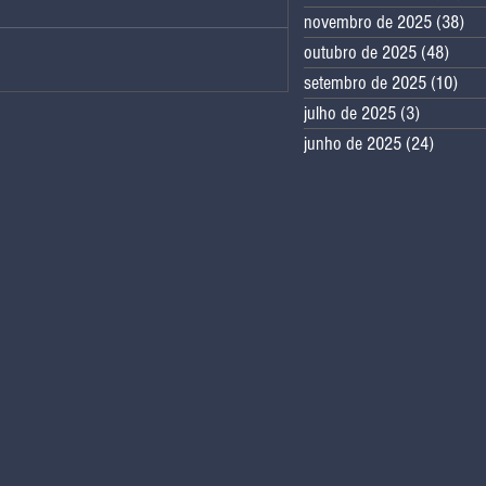
novembro de 2025
(38)
38
o Seletivo: entre o discurso e a
ade arrecadatória
outubro de 2025
(48)
48 po
setembro de 2025
(10)
10 
julho de 2025
(3)
3 posts
junho de 2025
(24)
24 post