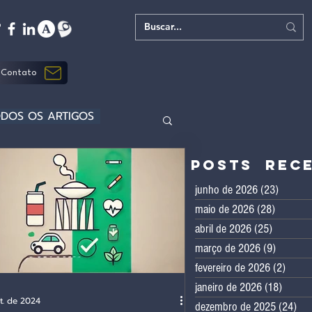
Contato
DOS OS ARTIGOS
Posts rec
junho de 2026
(23)
23 post
maio de 2026
(28)
28 post
abril de 2026
(25)
25 posts
março de 2026
(9)
9 posts
fevereiro de 2026
(2)
2 pos
janeiro de 2026
(18)
18 pos
t. de 2024
dezembro de 2025
(24)
24 