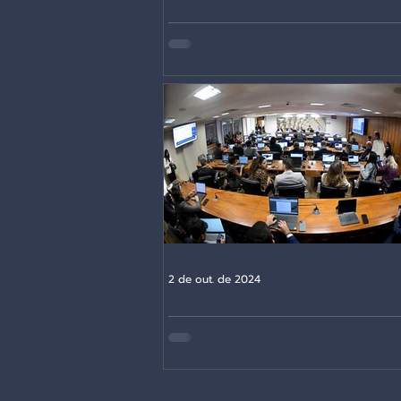
Indefinição de alíquotas: uma ave
que poderá mergulhar o país em 
de incertezas
2 de out. de 2024
Reforma tributária contra os serviç
esperança no Senado