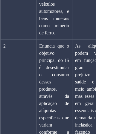
veículos 
automotores, e 
bens minerais 
como minério 
de ferro.
2
Enuncia que o 
As alíquotas 
objetivo 
podem variar 
principal do IS 
em função do 
é desestimular 
grau de 
o consumo 
prejuízo à 
desses 
saúde e ao 
produtos, 
meio ambiente, 
através da 
mas esses bens 
aplicação de 
em geral são 
alíquotas 
essenciais e têm 
específicas que 
demanda muito 
variam 
inelástica 
conforme a 
fazendo com 