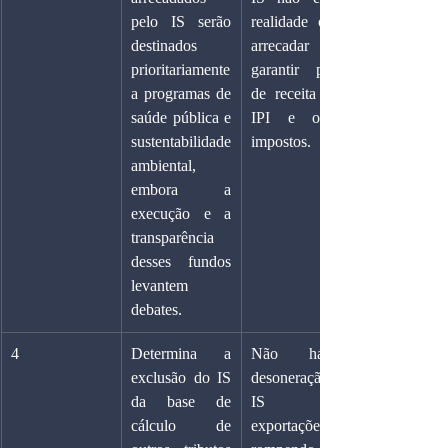
pelo IS serão 
realidade o de 
destinados 
arrecadar para 
prioritariamente 
garantir perda 
a programas de 
de receita com 
saúde pública e 
IPI e outros 
sustentabilidade 
impostos.
ambiental, 
embora a 
execução e a 
transparência 
desses fundos 
levantem 
debates.
4
Determina a 
Não haverá 
exclusão do IS 
desoneração do 
da base de 
IS nas 
cálculo de 
exportações, 