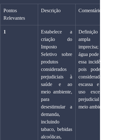
Pontos 
Descrição
Comentários
Relevantes
1
Estabelece a 
Definição 
criação do 
ampla e 
Imposto 
imprecisa; até 
Seletivo sobre 
água pode sofre 
produtos 
essa incidência, 
considerados 
pois pode ser 
prejudiciais à 
considerada 
saúde e ao 
escassa e seu 
meio ambiente, 
uso excessivo 
para 
prejudicial ao 
desestimular a 
meio ambiente.
demanda, 
incluindo 
tabaco, bebidas 
alcoólicas, 