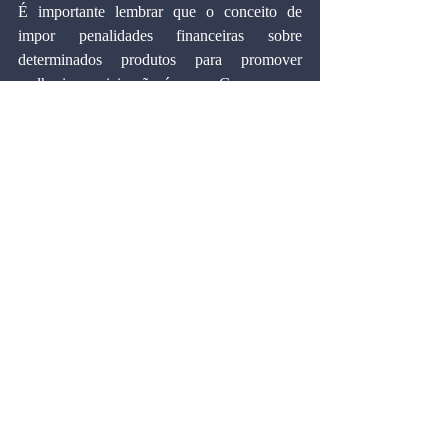
É importante lembrar que o conceito de 
impor penalidades financeiras sobre 
determinados produtos para promover 
melhorias sociais não é novo. Governos ao 
redor do mundo têm utilizado essas 
estratégias por décadas. No entanto, a 
eficácia desse método é questionável. 
Alcançamos realmente a redução no 
consumo esperada? As evidências empíricas 
não confirmam essa expectativa de maneira 
inequívoca.
A  tributação de bens açucarados na Suécia, 
por exemplo,  teve impactos tanto positivos 
quanto negativos. Reduziu o consumo de 
açúcar e incentivou a reformulação de 
produtos, mas também levantou questões 
sobre a equidade da medida e a verdadeira 
motivação por trás da política. A experiência 