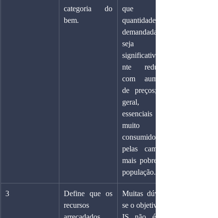
categoria do 
que a 
bem.
quantidade 
demandada não 
seja 
significativame
nte reduzida 
com aumento 
de preços; em 
geral, bens 
essenciais são 
muito 
consumidos 
pelas camadas 
mais pobres da 
população.
3
Define que os 
Muitas dúvidas 
recursos 
se o objetivo do 
arrecadados 
IS não é em 