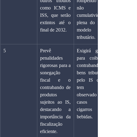
outros tributos 
rompendo a 
como ICMS e 
não 
ISS, que serão 
cumulatividade 
extintos até o 
plena do novo 
final de 2032.
modelo 
tributário.
5
Prevê 
Exigirá gastos 
penalidades 
para coibir o 
rigorosas para a 
contrabando de 
sonegação 
bens tributados 
fiscal e o 
pelo IS como 
contrabando de 
tem sido 
produtos 
observado nos 
sujeitos ao IS, 
casos de 
destacando a 
cigarros e 
importância da 
bebidas.
fiscalização 
eficiente.