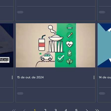
smo
Indefinição de alíquotas: uma aventura
O que 
rdagem
que poderá mergulhar o país em décadas
alíquo
hesis)
de incertezas
15 de out. de 2024
14 de ou
deve
Imposto Seletivo: entre o discurso e a
Volto 
realidade arrecadatória
1
2
3
4
5