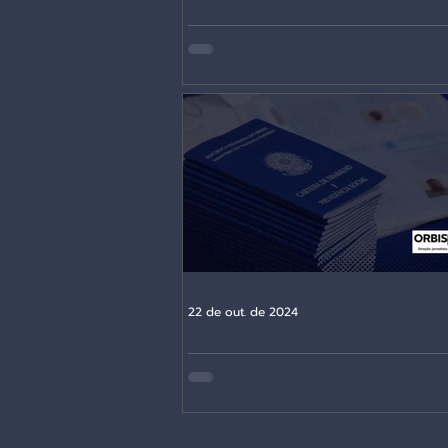
O ressurgimento do institucionali
histórico e a importância da abo
do produto principal (staple hypot
22 de out. de 2024
Por que a Desoneração da Folha 
atingir todos os setores