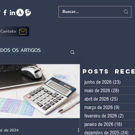
Contato
DOS OS ARTIGOS
Posts rec
junho de 2026
(23)
23 post
maio de 2026
(28)
28 post
abril de 2026
(25)
25 posts
março de 2026
(9)
9 posts
fevereiro de 2026
(2)
2 pos
janeiro de 2026
(18)
18 pos
t. de 2024
dezembro de 2025
(24)
24 