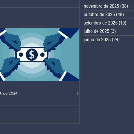
novembro de 2025
(38)
38
é neutralidade: a importância da
ta única e universal
outubro de 2025
(48)
48 po
setembro de 2025
(10)
10 
julho de 2025
(3)
3 posts
junho de 2025
(24)
24 post
t. de 2024
a perguntar: qual é a alíquota?