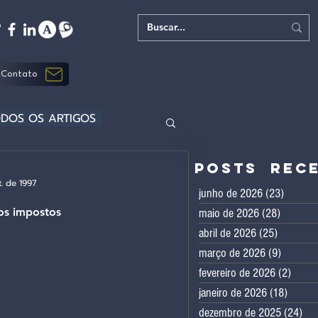
Contato
DOS OS ARTIGOS
Posts rec
t. de 1997
junho de 2026
(23)
23 post
os impostos
maio de 2026
(28)
28 post
abril de 2026
(25)
25 posts
março de 2026
(9)
9 posts
fevereiro de 2026
(2)
2 pos
janeiro de 2026
(18)
18 pos
dezembro de 2025
(24)
24 