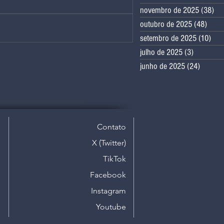
novembro de 2025
(38)
38
outubro de 2025
(48)
48 po
setembro de 2025
(10)
10 
julho de 2025
(3)
3 posts
junho de 2025
(24)
24 post
Contato
X (Twitter)
TikTok
Facebook
Instagram
Youtube