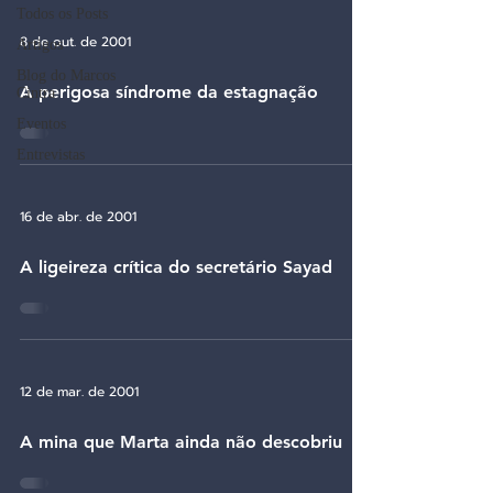
Todos os Posts
8 de out. de 2001
Artigos
Blog do Marcos
A perigosa síndrome da estagnação
Cintra
Eventos
Entrevistas
16 de abr. de 2001
A ligeireza crítica do secretário Sayad
12 de mar. de 2001
A mina que Marta ainda não descobriu