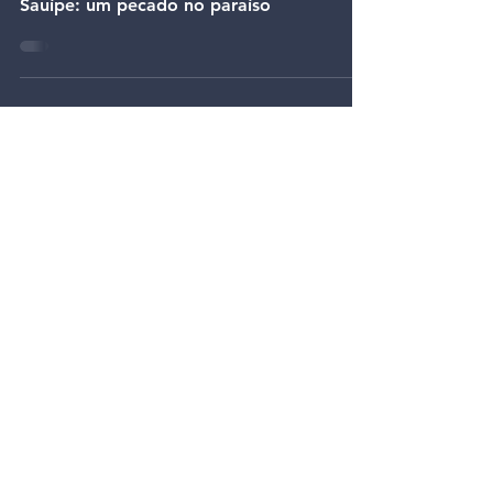
Sauípe: um pecado no paraíso
6
/
10
TODOS OS ARTIGOS
Posts recentes
junho de 2026
(23)
23 posts
maio de 2026
(28)
28 posts
abril de 2026
(25)
25 posts
março de 2026
(9)
9 posts
fevereiro de 2026
(2)
2 posts
janeiro de 2026
(18)
18 posts