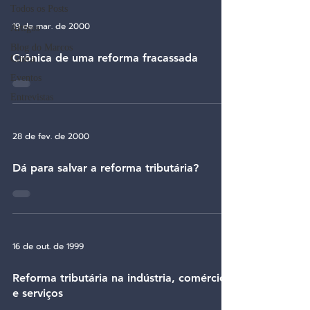
Todos os Posts
19 de mar. de 2000
Artigos
Blog do Marcos
Crônica de uma reforma fracassada
Cintra
Eventos
Entrevistas
28 de fev. de 2000
Dá para salvar a reforma tributária?
16 de out. de 1999
Reforma tributária na indústria, comércio
e serviços