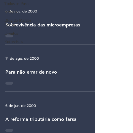
Todos os Posts
6 de nov. de 2000
Artigos
Blog do Marcos
Sobrevivência das microempresas
Cintra
Eventos
Entrevistas
14 de ago. de 2000
Para não errar de novo
6 de jun. de 2000
A reforma tributária como farsa