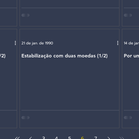
co
O vale-tudo e a contração
E a ec
21 de jan. de 1990
14 de ja
/2)
Estabilização com duas moedas (1/2)
Por um
3
4
5
6
7