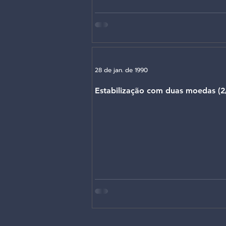
O "falso" milagre do Imposto Úni
28 de jan. de 1990
Estabilização com duas moedas (2