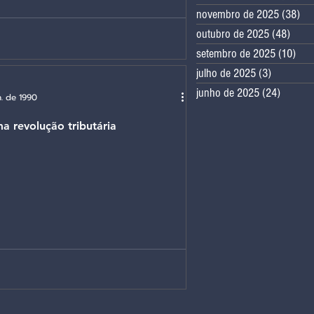
novembro de 2025
(38)
38
onomia se desorganiza
outubro de 2025
(48)
48 po
setembro de 2025
(10)
10 
julho de 2025
(3)
3 posts
junho de 2025
(24)
24 post
n. de 1990
a revolução tributária