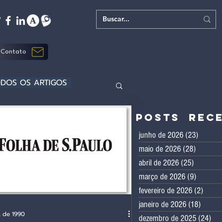
Contato
DOS OS ARTIGOS
Posts rec
junho de 2026
(23)
23 post
maio de 2026
(28)
28 post
abril de 2026
(25)
25 posts
março de 2026
(9)
9 posts
fevereiro de 2026
(2)
2 pos
janeiro de 2026
(18)
18 pos
. de 1990
dezembro de 2025
(24)
24 