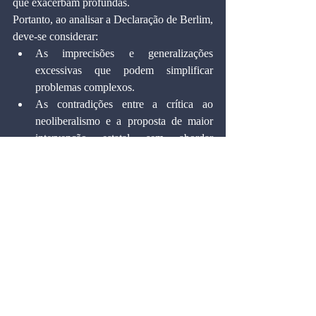
que exacerbam profundas.
Portanto, ao analisar a Declaração de Berlim, 
deve-se considerar: 
As imprecisões e generalizações 
excessivas que podem simplificar 
problemas complexos.
As contradições entre a crítica ao 
neoliberalismo e a proposta de maior 
intervenção estatal sem abordar 
claramente os desafios internos de 
governança.
A falta de um plano detalhado para 
enfrentar interdependências econômicas 
globais e a transformação digital.
Sob esses aspectos, torna-se evidente que a 
Declaração de Berlim, apesar de seus pontos 
válidos, se apresenta como uma alternativa 
imperfeita ao Consenso de Washington. A 