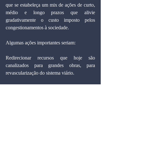
que se estabeleça um mix de ações de curto, 
médio e longo prazos que alivie 
gradativamente o custo imposto pelos 
congestionamentos à sociedade.
Algumas ações importantes seriam:
Redirecionar recursos que hoje são 
canalizados para grandes obras, para 
revascularização do sistema viário.
Agir com rigor na fiscalização de veículos 
velhos e inseguros - nas ruas, circulam até 
carrinhos de mão e carroças com tração 
animal.
Restrição à circulação de caminhões de 
grande porte, pois São Paulo precisa 
funcionar 24 horas por dia, e o horário para 