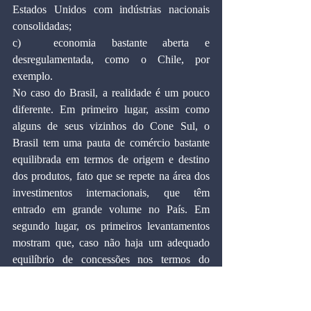
Estados Unidos com indústrias nacionais 
consolidadas;
c)	economia bastante aberta e 
desregulamentada, como o Chile, por 
exemplo.
No caso do Brasil, a realidade é um pouco 
diferente. Em primeiro lugar, assim como 
alguns de seus vizinhos do Cone Sul, o 
Brasil tem uma pauta de comércio bastante 
equilibrada em termos de origem e destino 
dos produtos, fato que se repete na área dos 
investimentos internacionais, que têm 
entrado em grande volume no País. Em 
segundo lugar, os primeiros levantamentos 
mostram que, caso não haja um adequado 
equilíbrio de concessões nos termos do 
acordo final da ALCA, o Brasil corre o risco 
de assistir a uma perda de capacidade de 
produção industrial, saldo comercial e 