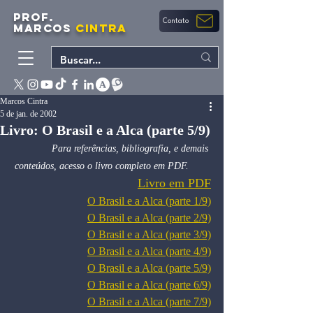
PROF.
Contato
MARCOS
CINTRA
Marcos Cintra
5 de jan. de 2002
Livro: O Brasil e a Alca (parte 5/9)
Para referências, bibliografia, e demais 
conteúdos, acesso o livro completo em PDF.        
Livro em PDF
O Brasil e a Alca (parte 1/9)
O Brasil e a Alca (parte 2/9)
O Brasil e a Alca (parte 3/9)
O Brasil e a Alca (parte 4/9)
O Brasil e a Alca (parte 5/9)
O Brasil e a Alca (parte 6/9)
O Brasil e a Alca (parte 7/9)