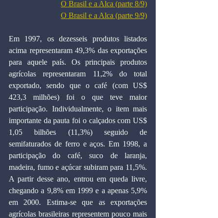
O Brasil e a Alca (parte 8/9)
O Brasil e a Alca (parte 9/9)
Em 1997, os dezesseis produtos listados 
acima representaram 49,3% das exportações 
para aquele país. Os principais produtos 
agrícolas representaram 11,2% do total 
exportado, sendo que o café (com US$ 
423,3 milhões) foi o que teve maior 
participação. Individualmente, o item mais 
importante da pauta foi o calçados com US$ 
1,05 bilhões (11,3%) seguido de 
semifaturados de ferro e aços. Em 1998, a 
participação do café, suco de laranja, 
madeira, fumo e açúcar subiram para 11,5%. 
A partir desse ano, entrou em queda livre, 
chegando a 9,8% em 1999 e a apenas 5,9% 
em 2000. Estima-se que as exportações 
agrícolas brasileiras representem pouco mais 