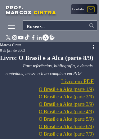
PROF.
Contato
MARCOS
CINTRA
Marcos Cintra
9 de jan. de 2002
Livro: O Brasil e a Alca (parte 8/9)
Para referências, bibliografia, e demais 
conteúdos, acesse o livro completo em PDF.         
Livro em PDF
O Brasil e a Alca (parte 1/9)
O Brasil e a Alca (parte 2/9)
O Brasil e a Alca (parte 3/9)
O Brasil e a Alca (parte 4/9)
O Brasil e a Alca (parte 5/9)
O Brasil e a Alca (parte 6/9)
O Brasil e a Alca (parte 7/9)