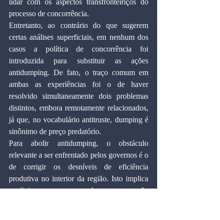
lidar com os aspectos transfronteiriços do 
processo de concorrência.
Entretanto, ao contrário do que sugerem 
certas análises superficiais, em nenhum dos 
casos a política de concorrência foi 
introduzida para substituir as ações 
antidumping. De fato, o traço comum em 
ambas as experiências foi o de haver 
resolvido simultaneamente dois problemas 
distintos, embora remotamente relacionados, 
já que, no vocabulário antitruste, dumping é 
sinônimo de preço predatório.
Para abolir antidumping, o obstáculo 
relevante a ser enfrentado pelos governos é o 
de corrigir os desníveis de eficiência 
produtiva no interior da região. Isto implica 
explicitar os custos da reestruturação 
industrial e acordar a distribuição destes 
custos entre os membros do projeto de 