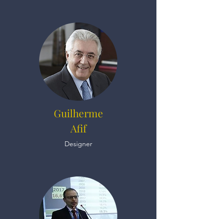
Guilherme
Afif
Designer