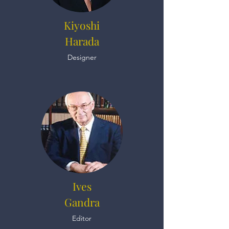
Kiyoshi
Harada
Designer
Ives
Gandra
Editor