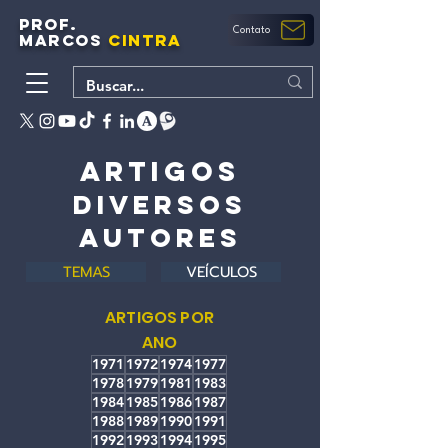
PROF.
Contato
MARCOS
CINTRA
ARTIGOs
diversos
autores
TEMAS
VEÍCULOS
ARTIGOS POR
ANO
1971
1972
1974
1977
1978
1979
1981
1983
1984
1985
1986
1987
1988
1989
1990
1991
1992
1993
1994
1995